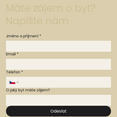
Máte zájem o byt?
Napište nám
Jméno a příjmení
*
Email
*
Telefon
*
O jaký byt máte zájem?
Odeslat