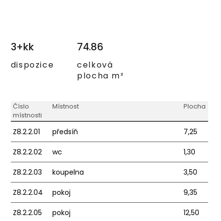
3+kk
74.86
dispozice
celková
plocha m²
Číslo
Místnost
Plocha
místnosti
Z8.2.2.01
předsíň
7,25
Z8.2.2.02
wc
1,30
Z8.2.2.03
koupelna
3,50
Z8.2.2.04
pokoj
9,35
Z8.2.2.05
pokoj
12,50