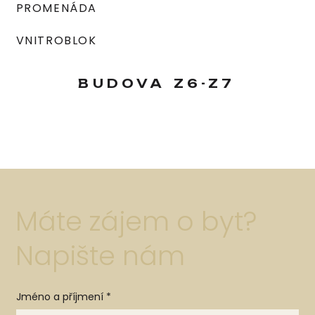
PROMENÁDA
VNITROBLOK
BUDOVA
Z6-Z7
Máte zájem o byt?
Napište nám
Jméno a příjmení
*