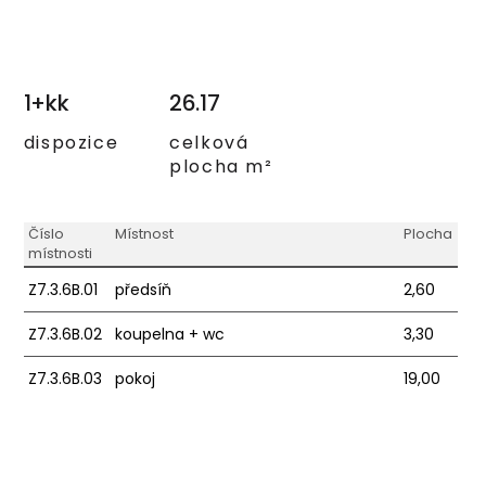
1+kk
26.17
dispozice
celková
plocha m²
Číslo
Místnost
Plocha
místnosti
Z7.3.6B.01
předsíň
2,60
Z7.3.6B.02
koupelna + wc
3,30
Z7.3.6B.03
pokoj
19,00