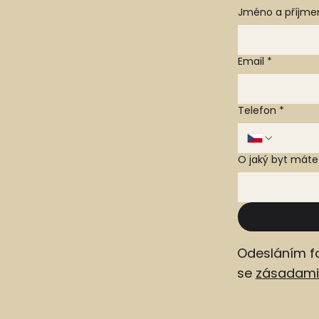
Jméno a příjme
Email
*
Telefon
*
O jaký byt mát
Odesláním f
se
zásadami 