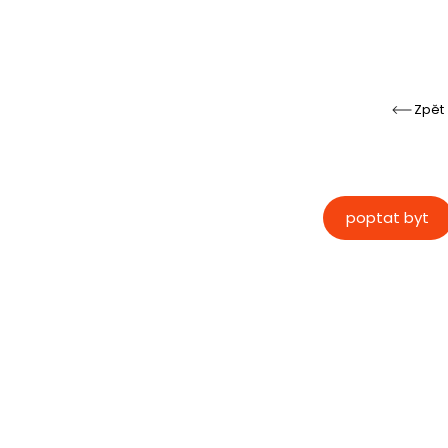
Zpět
poptat byt