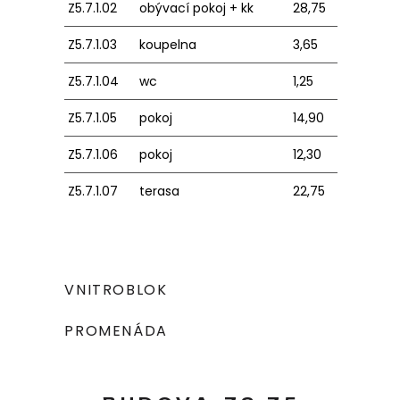
Z5.7.1.02
obývací pokoj + kk
28,75
Z5.7.1.03
koupelna
3,65
Z5.7.1.04
wc
1,25
Z5.7.1.05
pokoj
14,90
Z5.7.1.06
pokoj
12,30
Z5.7.1.07
terasa
22,75
VNITROBLOK
PROMENÁDA