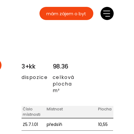
mám zájem o byt
3+kk
98.36
dispozice
celková
plocha
m²
Číslo
Místnost
Plocha
místnosti
Z5.7.1.01
předsíň
10,55