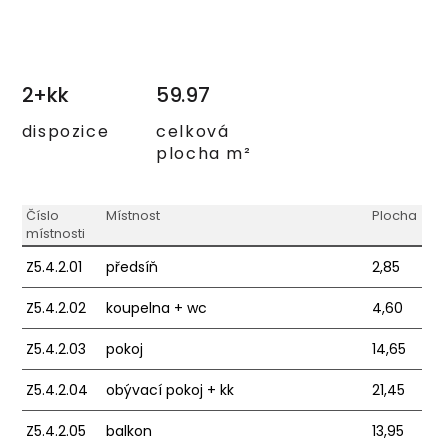
2+kk
59.97
dispozice
celková
plocha m²
Číslo
Místnost
Plocha
místnosti
Z5.4.2.01
předsíň
2,85
Z5.4.2.02
koupelna + wc
4,60
Z5.4.2.03
pokoj
14,65
Z5.4.2.04
obývací pokoj + kk
21,45
Z5.4.2.05
balkon
13,95