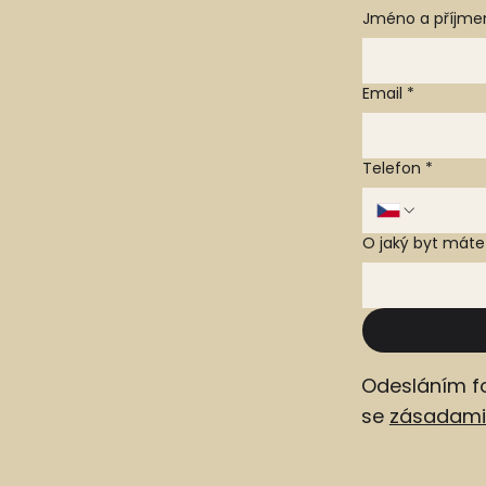
Jméno a příjme
Email
*
Telefon
*
O jaký byt mát
Odesláním f
se
zásadami 