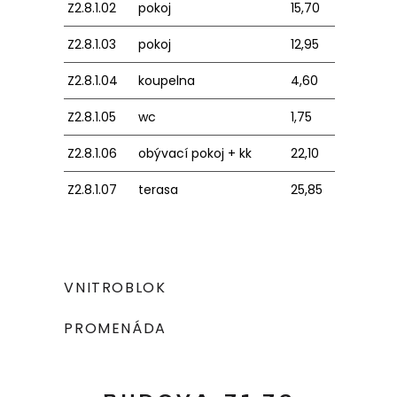
Z2.8.1.02
pokoj
15,70
Z2.8.1.03
pokoj
12,95
Z2.8.1.04
koupelna
4,60
Z2.8.1.05
wc
1,75
Z2.8.1.06
obývací pokoj + kk
22,10
Z2.8.1.07
terasa
25,85
VNITROBLOK
PROMENÁDA