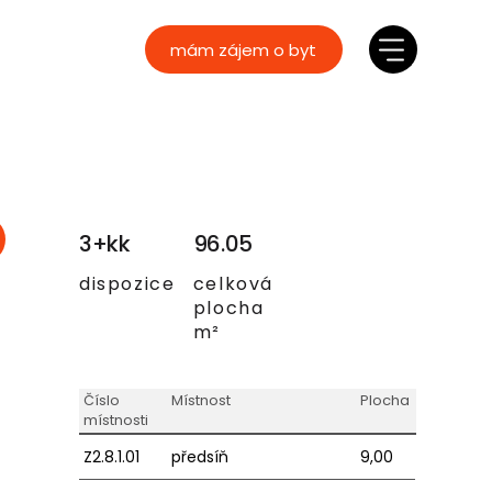
mám zájem o byt
3+kk
96.05
dispozice
celková
plocha
m²
Číslo
Místnost
Plocha
místnosti
Z2.8.1.01
předsíň
9,00