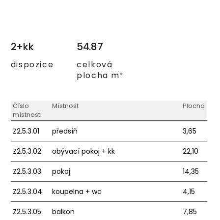
2+kk
54.87
dispozice
celková
plocha m²
Číslo
Místnost
Plocha
místnosti
Z2.5.3.01
předsíň
3,65
Z2.5.3.02
obývací pokoj + kk
22,10
Z2.5.3.03
pokoj
14,35
Z2.5.3.04
koupelna + wc
4,15
Z2.5.3.05
balkon
7,85