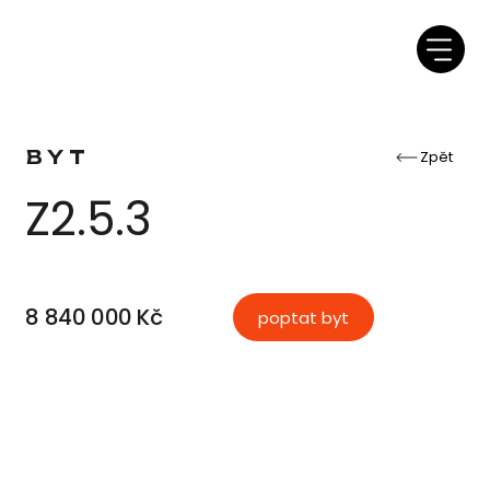
BYT
Zpět
Z2.5.3
8 840 000 Kč
poptat byt