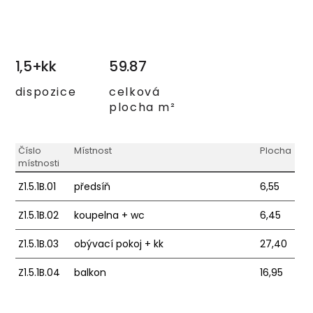
1,5+kk
59.87
dispozice
celková
plocha m²
Číslo
Místnost
Plocha
místnosti
Z1.5.1B.01
předsíň
6,55
Z1.5.1B.02
koupelna + wc
6,45
Z1.5.1B.03
obývací pokoj + kk
27,40
Z1.5.1B.04
balkon
16,95