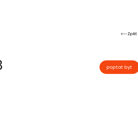
Zpět
8
poptat byt