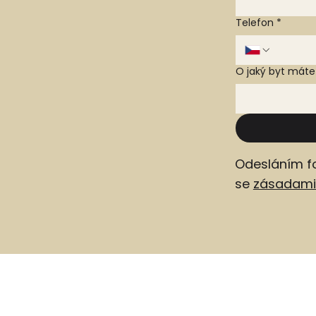
Telefon
*
O jaký byt mát
Odesláním f
se
zásadami 