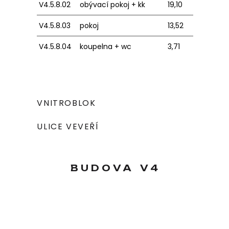
V4.5.8.02
obývací pokoj + kk
19,10
V4.5.8.03
pokoj
13,52
V4.5.8.04
koupelna + wc
3,71
VNITROBLOK
ULICE VEVEŘÍ
BUDOVA
V4