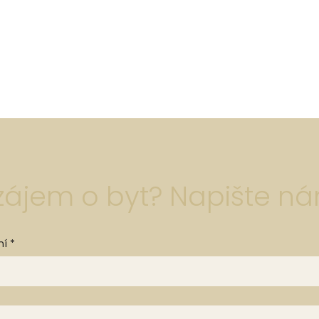
zájem o byt? Napište n
ní
*