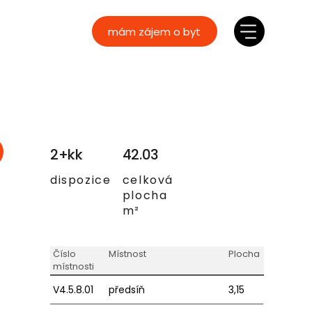
mám zájem o byt
2+kk
42.03
dispozice
celková
plocha
m²
Číslo
Místnost
Plocha
místnosti
V4.5.8.01
předsíň
3,15