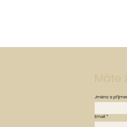
Máte 
Jméno a příjme
Email
*