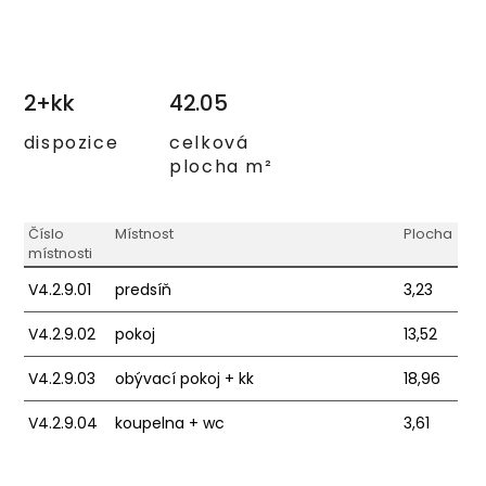
2+kk
42.05
dispozice
celková
plocha m²
Číslo
Místnost
Plocha
místnosti
V4.2.9.01
predsíň
3,23
V4.2.9.02
pokoj
13,52
V4.2.9.03
obývací pokoj + kk
18,96
V4.2.9.04
koupelna + wc
3,61