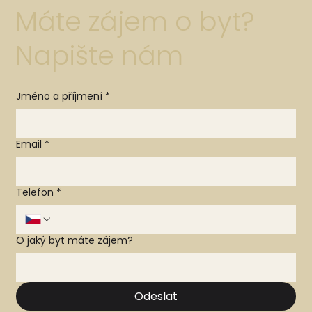
Máte zájem o byt?
Napište nám
Jméno a příjmení
*
Email
*
Telefon
*
O jaký byt máte zájem?
Odeslat