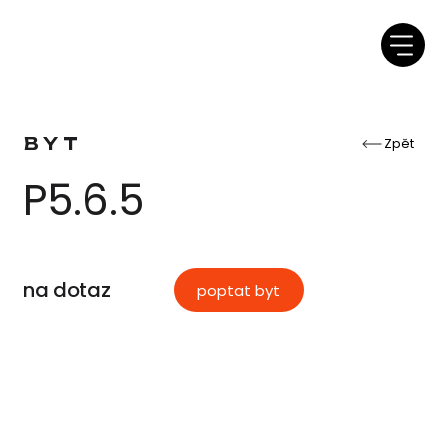
BYT
Zpět
P5.6.5
na dotaz
poptat byt