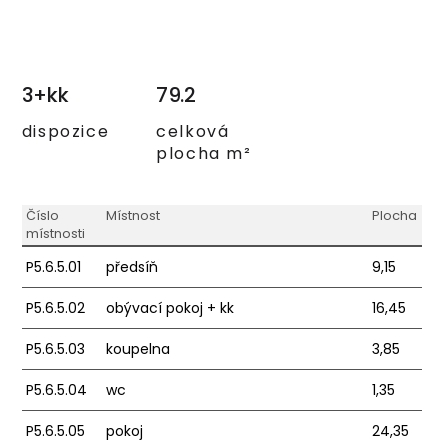
3+kk
79.2
dispozice
celková
plocha m²
Číslo
Místnost
Plocha
místnosti
P5.6.5.01
předsíň
9,15
P5.6.5.02
obývací pokoj + kk
16,45
P5.6.5.03
koupelna
3,85
P5.6.5.04
wc
1,35
P5.6.5.05
pokoj
24,35