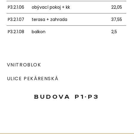
P3.2.1.06
obývací pokoj + kk
22,05
P3.2.1.07
terasa + zahrada
37,55
P3.2.1.08
balkon
2,5
VNITROBLOK
ULICE PEKÁRENSKÁ
BUDOVA
P1-P3