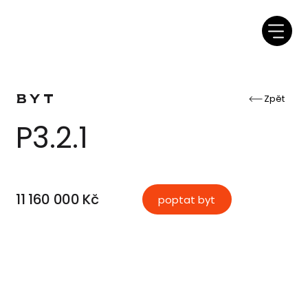
BYT
Zpět
P3.2.1
11 160 000 Kč
poptat byt