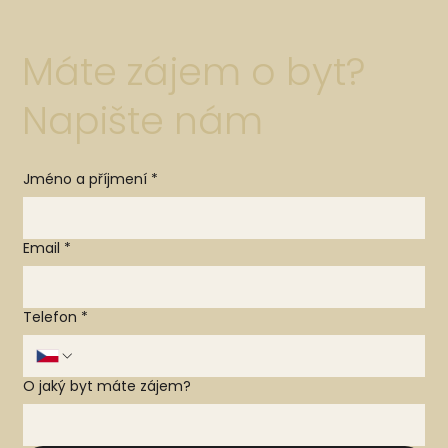
Máte zájem o byt?
Napište nám
Jméno a příjmení
*
Email
*
Telefon
*
O jaký byt máte zájem?