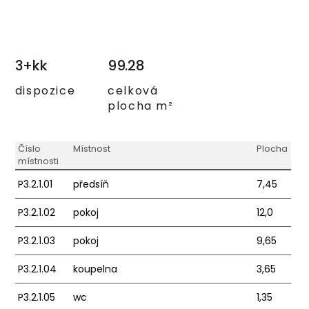
3+kk
99.28
dispozice
celková
plocha m²
Číslo
Místnost
Plocha
místnosti
P3.2.1.01
předsíň
7,45
P3.2.1.02
pokoj
12,0
P3.2.1.03
pokoj
9,65
P3.2.1.04
koupelna
3,65
P3.2.1.05
wc
1,35