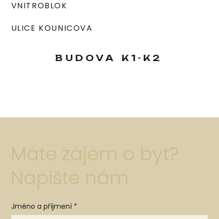
VNITROBLOK
ULICE KOUNICOVA
BUDOVA
K1-K2
Máte zájem o byt?
Napište nám
Jméno a příjmení
*