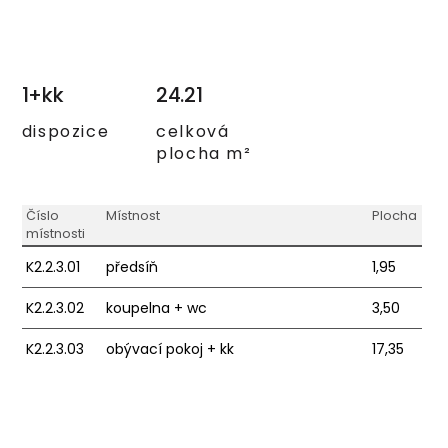
1+kk
24.21
dispozice
celková
plocha m²
Číslo
Místnost
Plocha
místnosti
K2.2.3.01
předsíň
1,95
K2.2.3.02
koupelna + wc
3,50
K2.2.3.03
obývací pokoj + kk
17,35